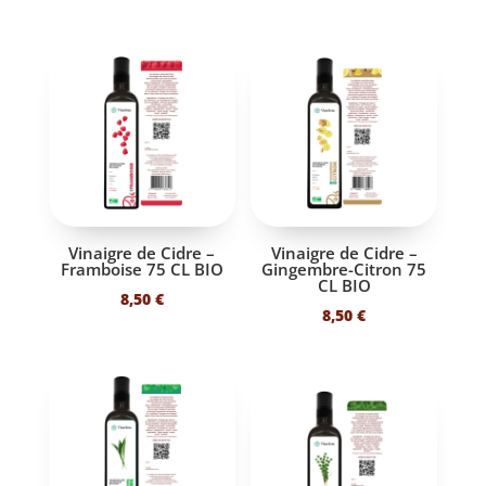
prix
prix
prix
prix
initial
actuel
initial
actuel
était :
est :
était :
est :
19,40 €.
9,90 €.
19,40 €.
9,90 €.
Vinaigre de Cidre –
Vinaigre de Cidre –
Framboise 75 CL BIO
Gingembre-Citron 75
CL BIO
8,50
€
8,50
€