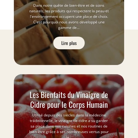
Dans notre quête de bien-être et de soins
naturels, les produits qui respectent la peau et
l'environnement occupent une place de choix.
C'est pourquoi nous avons développé une
gamme de...
Lire plus
Les Bienfaits du Vinaigre de
Cidre pour le Corps Humain
Utilisé depuis des siècles dans la médecine
traditionnelle, le vinaigre de cidre a su garder
sa place dans nos cuisines et nos routines de
bien-être grâce à ses nombreuses vertus pour
la...