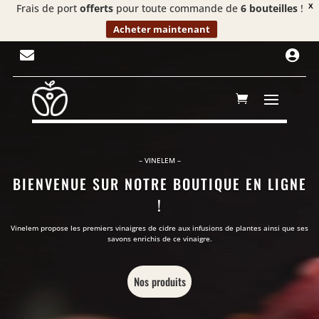
Frais de port
offerts
pour toute commande de
6 bouteilles
!
X
Acheter maintenant
Lecteur


vidéo
– VINELEM –
BIENVENUE SUR NOTRE BOUTIQUE EN LIGNE
!
Vinelem propose les premiers vinaigres de cidre aux infusions de plantes ainsi que ses
savons enrichis de ce vinaigre.
Nos produits