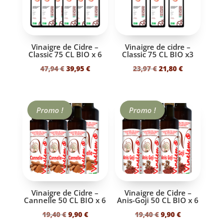
Vinaigre de Cidre –
Vinaigre de cidre –
Classic 75 CL BIO x 6
Classic 75 CL BIO x3
Le
Le
Le
Le
47,94
€
39,95
€
23,97
€
21,80
€
prix
prix
prix
prix
initial
actuel
initial
actuel
était :
est :
était :
est :
Promo !
Promo !
47,94 €.
39,95 €.
23,97 €.
21,80 €.
Vinaigre de Cidre –
Vinaigre de Cidre –
Cannelle 50 CL BIO x 6
Anis-Goji 50 CL BIO x 6
Le
Le
Le
Le
19,40
€
9,90
€
19,40
€
9,90
€