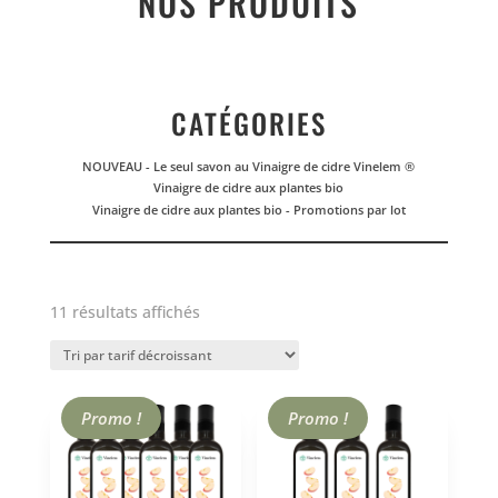
NOS PRODUITS
CATÉGORIES
NOUVEAU - Le seul savon au Vinaigre de cidre Vinelem ®
Vinaigre de cidre aux plantes bio
Vinaigre de cidre aux plantes bio - Promotions par lot
Trié
11 résultats affichés
par
prix
décroissant
Promo !
Promo !