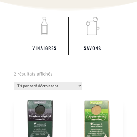
VINAIGRES
SAVONS
Trié
2 résultats affichés
par
prix
décroissant