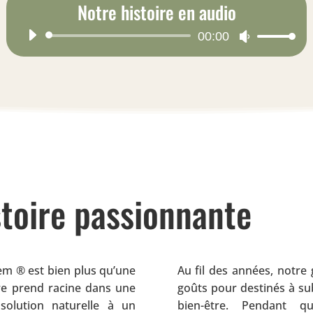
Notre histoire en audio
Lecteur
00:00
Utilisez
audio
les
flèches
haut/bas
pour
augmenter
ou
diminuer
le
volume.
stoire passionnante
em ® est bien plus qu’une
Au fil des années, notre
ire prend racine dans une
goûts pour destinés à su
solution naturelle à un
bien-être. Pendant 