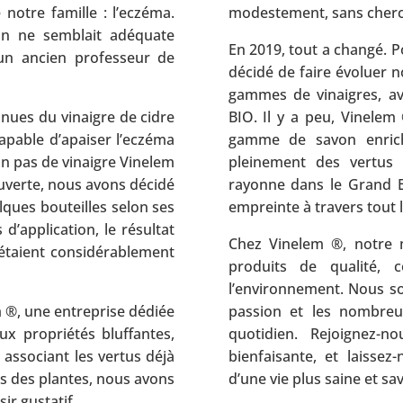
notre famille : l’eczéma.
modestement, sans cherch
on ne semblait adéquate
En 2019, tout a changé. P
 un ancien professeur de
décidé de faire évoluer n
gammes de vinaigres, av
nues du vinaigre de cidre
BIO. Il y a peu, Vinele
apable d’apaiser l’eczéma
gamme de savon enrichi
ion pas de vinaigre Vinelem
pleinement des vertus 
couverte, nous avons décidé
rayonne dans le Grand E
lques bouteilles selon ses
empreinte à travers tout l
d’application, le résultat
Chez Vinelem ®, notre 
’étaient considérablement
produits de qualité, 
l’environnement. Nous s
em ®, une entreprise dédiée
passion et les nombreu
ux propriétés bluffantes,
quotidien. Rejoignez-n
 associant les vertus déjà
bienfaisante, et laiss
les des plantes, nous avons
d’une vie plus saine et s
ir gustatif.