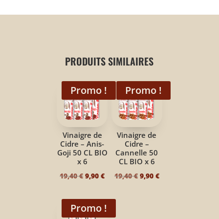
PRODUITS SIMILAIRES
Promo !
Promo !
Vinaigre de
Vinaigre de
Cidre – Anis-
Cidre –
Goji 50 CL BIO
Cannelle 50
x 6
CL BIO x 6
Le
Le
Le
Le
19,40
€
9,90
€
19,40
€
9,90
€
prix
prix
prix
prix
initial
actuel
initial
actuel
Promo !
était :
est :
était :
est :