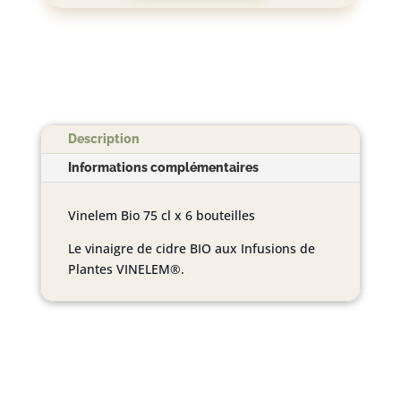
de
Cidre
-
Classic
75
CL
BIO
Description
x
Informations complémentaires
6
Vinelem Bio 75 cl x 6 bouteilles
Le vinaigre de cidre BIO aux Infusions de
Plantes VINELEM®.