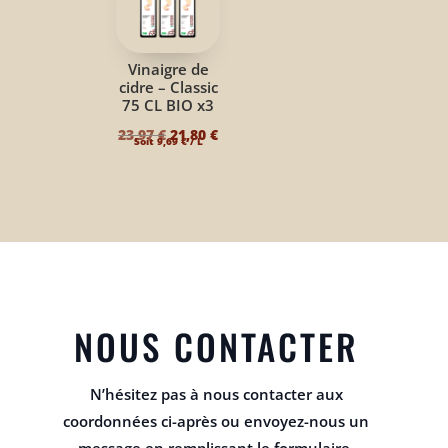
19,40 €.
9,90 €.
19,40 €.
9,90 €.
Vinaigre de
cidre – Classic
75 CL BIO x3
Le
Le
23,97
€
21,80
€
Soit
9,69
€
/ L
prix
prix
initial
actuel
était :
est :
23,97 €.
21,80 €.
NOUS CONTACTER
N’hésitez pas à nous contacter aux
coordonnées ci-après ou envoyez-nous un