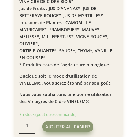
VINAIGRE DE CIDRE BIO 5°
Jus de Fruits : JUS D’ANANAS*, JUS DE
BETTERAVE ROUGE*, JUS DE MYRTILLES*
Infusions de Plantes : CAMOMILLE,
MATRICAIRE*, FRAMBOISIER*, MAUVE*,
MELISSE*, MILLEPERTUIS*, VIGNE ROUGE*,
OLIVIER*,
ORTIE PIQUANTE*, SAUGE*, THYM*, VANILLE
EN GOUSSE*
* Produits issus de l’agriculture biologique.
Quelque soit le mode d’utilisation de
VINELEM®, vous serez étonné par son goût.
Nous vous souhaitons une bonne utilisation
des Vinaigres de Cidre VINELEM®.
En stock (peut être commandé)
quantité
AJOUTER AU PANIER
de
Vinaigre