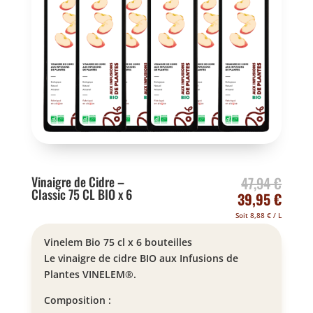
Le
Vinaigre de Cidre –
47,94
€
Classic 75 CL BIO x 6
prix
Le
39,95
€
initial
prix
Soit
8,88
€
/ L
était 
actue
Vinelem Bio 75 cl x 6 bouteilles
47,94
est :
Le vinaigre de cidre BIO aux Infusions de
39,95
Plantes VINELEM®.
Composition :