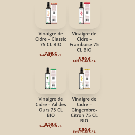
Vinaigre de
Vinaigre de
Cidre – Classic
Cidre –
75 CL BIO
Framboise 75
CL BIO
7,99
€
Soit
10,65
€
/ L
8,50
€
Soit
11,33
€
/ L
Vinaigre de
Vinaigre de
Cidre – Ail des
Cidre –
Ours 75 CL
Gingembre-
BIO
Citron 75 CL
BIO
8,50
€
Soit
11,33
€
/ L
8,50
€
Soit
11,33
€
/ L