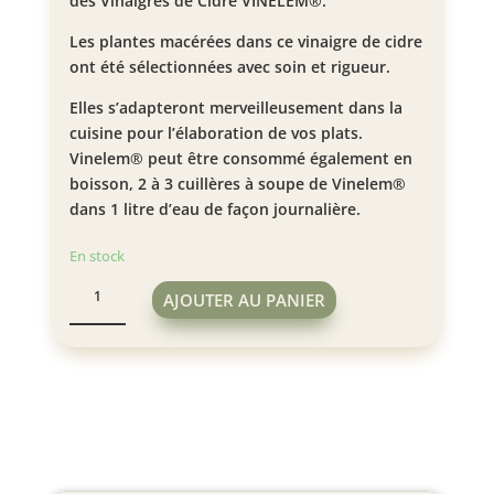
des Vinaigres de Cidre VINELEM®.
Les plantes macérées dans ce vinaigre de cidre
ont été sélectionnées avec soin et rigueur.
Elles s’adapteront merveilleusement dans la
cuisine pour l’élaboration de vos plats.
Vinelem® peut être consommé également en
boisson, 2 à 3 cuillères à soupe de Vinelem®
dans 1 litre d’eau de façon journalière.
En stock
quantité
AJOUTER AU PANIER
de
Vinaigre
de
Cidre
-
Thym
75
CL