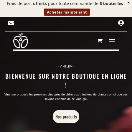
Frais de port
offerts
pour toute commande de
6 bouteilles
!
X
Acheter maintenant
Lecteur


vidéo
– VINELEM –
BIENVENUE SUR NOTRE BOUTIQUE EN LIGNE
!
Vinelem propose les premiers vinaigres de cidre aux infusions de plantes ainsi que ses
savons enrichis de ce vinaigre.
Nos produits