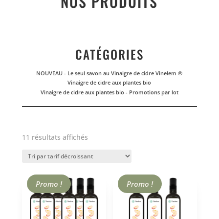
NOS PRODUITS
CATÉGORIES
NOUVEAU - Le seul savon au Vinaigre de cidre Vinelem ®
Vinaigre de cidre aux plantes bio
Vinaigre de cidre aux plantes bio - Promotions par lot
Trié
11 résultats affichés
par
prix
décroissant
Promo !
Promo !