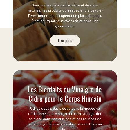
Dans notre quête de bien-être et de soins
naturels, les produits qui respectent la peau et
l'environnement occupent une place de choix.
C'est pourquoi nous avons développé une
gamme de...
Lire plus
Les Bienfaits du Vinaigre de
Cidre pour le Corps Humain
Utilisé depuis des siècles dans la médecine
traditionnelle, le vinaigre de cidre a su garder
sa place dans nos cuisines et nos routines de
bien-être grâce à ses nombreuses vertus pour
la...