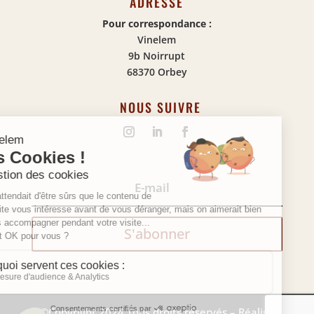
ADRESSE
Pour correspondance :
Vinelem
9b Noirrupt
68370 Orbey
NOUS SUIVRE
S'abonner
©Copyright 2024 T
ous droits réservés – Réalisé