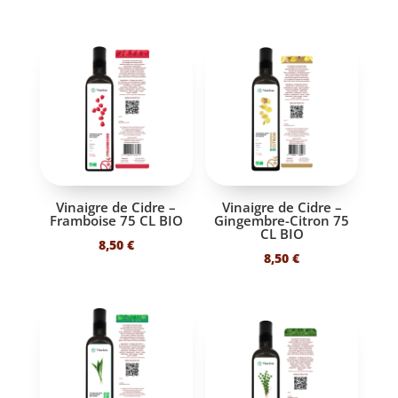
prix
prix
prix
prix
initial
actuel
initial
actuel
était :
est :
était :
est :
19,40 €.
9,90 €.
19,40 €.
9,90 €.
Vinaigre de Cidre –
Vinaigre de Cidre –
Framboise 75 CL BIO
Gingembre-Citron 75
CL BIO
8,50
€
8,50
€